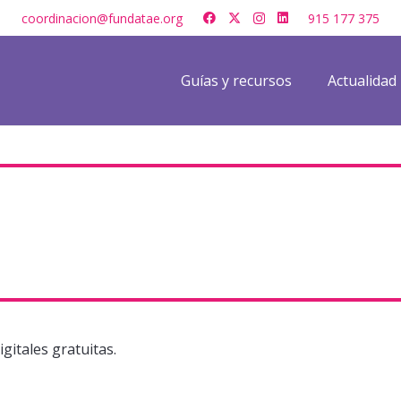
coordinacion@fundatae.org
915 177 375
Guías y recursos
Actualidad
gitales gratuitas.