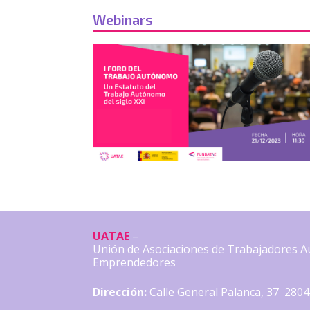
Webinars
UATAE
–
Unión de Asociaciones de Trabajadores 
Emprendedores
Dirección:
Calle General Palanca, 37 280